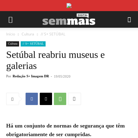
Início
Cultura
// S+ SETÚBAL
Cultura
// S+ SETÚBAL
Setúbal reabriu museus e
galerias
Por
Redação S+ Imagem DR
-
19/05/2020
Há um conjunto de normas de segurança que têm
obrigatoriamente de ser cumpridas.