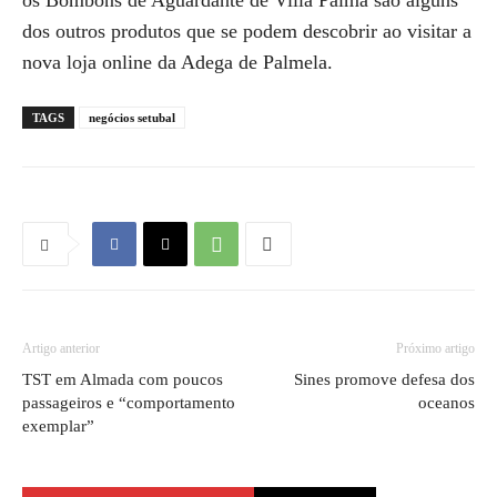
os Bombons de Aguardante de Villa Palma são alguns
dos outros produtos que se podem descobrir ao visitar a
nova loja online da Adega de Palmela.
TAGS
negócios setubal
Artigo anterior
Próximo artigo
TST em Almada com poucos
Sines promove defesa dos
passageiros e “comportamento
oceanos
exemplar”