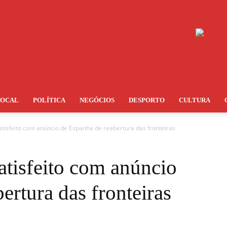
LOCAL
POLÍTICA
NEGÓCIOS
DESPORTO
CULTURA
atisfeito com anúncio de Espanha de reabertura das fronteiras
atisfeito com anúncio
ertura das fronteiras