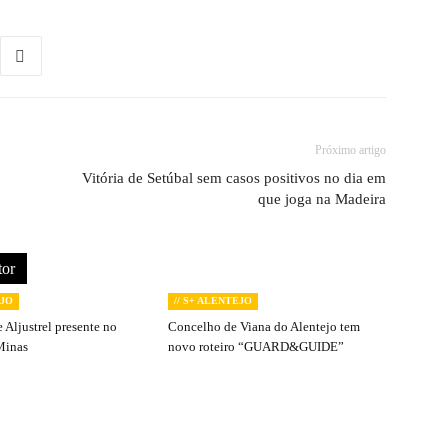
Próximo artigo
Vitória de Setúbal sem casos positivos no dia em
que joga na Madeira
tor
EJO
// S+ ALENTEJO
 Aljustrel presente no
Concelho de Viana do Alentejo tem
Minas
novo roteiro “GUARD&GUIDE”