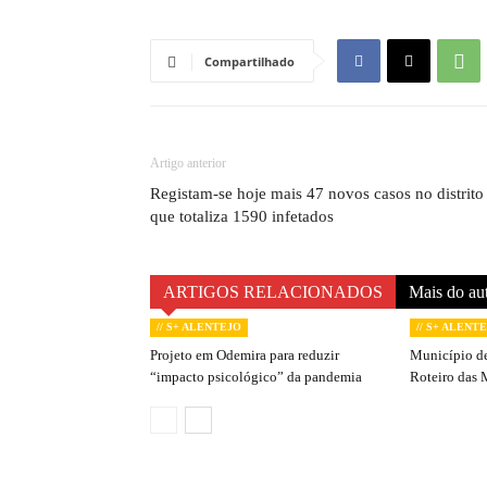
Compartilhado
Artigo anterior
Registam-se hoje mais 47 novos casos no distrito
que totaliza 1590 infetados
ARTIGOS RELACIONADOS
Mais do au
// S+ ALENTEJO
// S+ ALENT
Projeto em Odemira para reduzir
Município de
“impacto psicológico” da pandemia
Roteiro das 