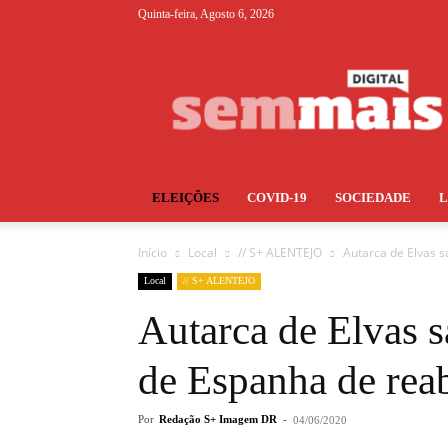
Quinta-feira, Agosto 6, 2026
S+
ELEIÇÕES
COVID-19
SOCIEDADE
Início
Local
// S+ ALENTEJO
Autarca de Elvas s
Local
// S+ ALENTEJO
Autarca de Elvas s
de Espanha de reab
Por
Redação S+ Imagem DR
-
04/06/2020