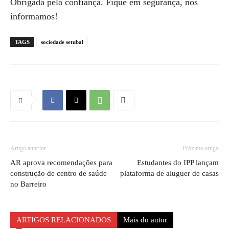
Obrigada pela confiança. Fique em segurança, nós
informamos!
TAGS
sociedade setubal
Artigo anterior
Próximo artigo
AR aprova recomendações para
Estudantes do IPP lançam
construção de centro de saúde
plataforma de aluguer de casas
no Barreiro
ARTIGOS RELACIONADOS
Mais do autor