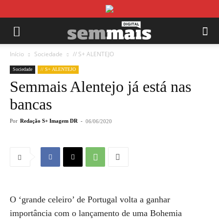
Início
Sociedade
// S+ ALENTEJO
Sociedade
// S+ ALENTEJO
Semmais Alentejo já está nas
bancas
Por
Redação S+ Imagem DR
-
06/06/2020
O ‘grande celeiro’ de Portugal volta a ganhar
importância com o lançamento de uma Bohemia