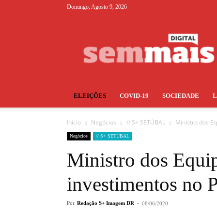
Domingo, Agosto 9, 2026
S+
ELEIÇÕES
COVID-19
SOCIEDADE
Início
Negócios
// S+ SETÚBAL
Ministro dos E
Negócios
// S+ SETÚBAL
Ministro dos Equi
investimentos no P
Por
Redação S+ Imagem DR
-
08/06/2020