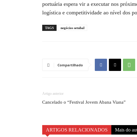
portuária espera vir a executar nos próxi
logística e competitividade ao nível dos po
TAGS
negócios setubal
Compartilhado
Artigo anterior
Cancelado o “Festival Jovem Abana Viana”
ARTIGOS RELACIONADOS
Mais do au