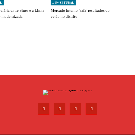
AL
// S+ SETÚBAL
viária entre Sines e a Linha
Mercado interno ‘safa’ resultados do
er modernizada
verão no distrito