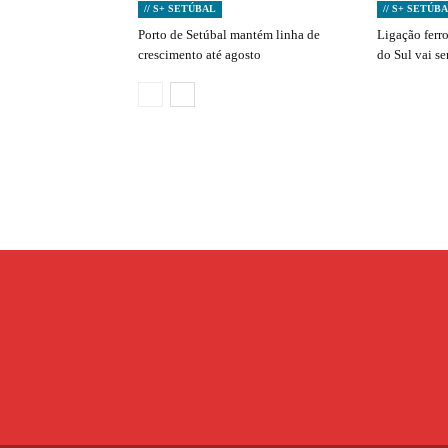
// S+ SETÚBAL
// S+ SETÚB
Porto de Setúbal mantém linha de
Ligação ferro
crescimento até agosto
do Sul vai s