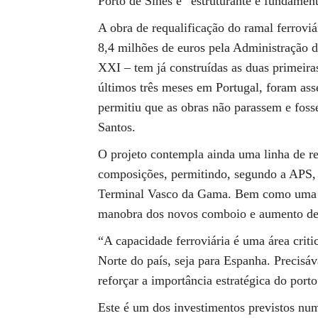
Porto de Sines é “estruturante e fundamen
A obra de requalificação do ramal ferrovi
8,4 milhões de euros pela Administração 
XXI – tem já construídas as duas primeira
últimos três meses em Portugal, foram ass
permitiu que as obras não parassem e fos
Santos.
O projeto contempla ainda uma linha de r
composições, permitindo, segundo a APS, 
Terminal Vasco da Gama. Bem como uma l
manobra dos novos comboio e aumento de 
“A capacidade ferroviária é uma área criti
Norte do país, seja para Espanha. Precisá
reforçar a importância estratégica do port
Este é um dos investimentos previstos num