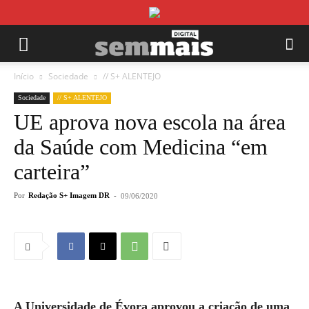
Início
Sociedade
// S+ ALENTEJO
Sociedade
// S+ ALENTEJO
UE aprova nova escola na área
da Saúde com Medicina “em
carteira”
Por
Redação S+ Imagem DR
-
09/06/2020
A Universidade de Évora aprovou a criação de uma