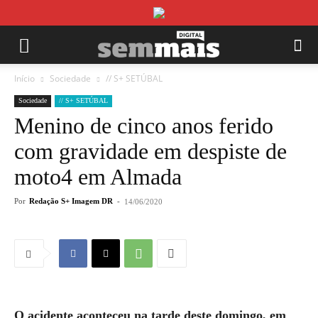
Início
Sociedade
// S+ SETÚBAL
Sociedade
// S+ SETÚBAL
Menino de cinco anos ferido
com gravidade em despiste de
moto4 em Almada
Por
Redação S+ Imagem DR
-
14/06/2020
O acidente aconteceu na tarde deste domingo, em