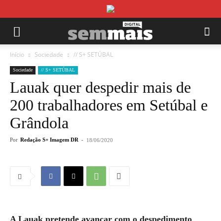
Início
Sociedade
// S+ SETÚBAL
Sociedade
// S+ SETÚBAL
Lauak quer despedir mais de
200 trabalhadores em Setúbal e
Grândola
Por
Redação S+ Imagem DR
-
18/06/2020
A Lauak pretende avançar com o despedimento