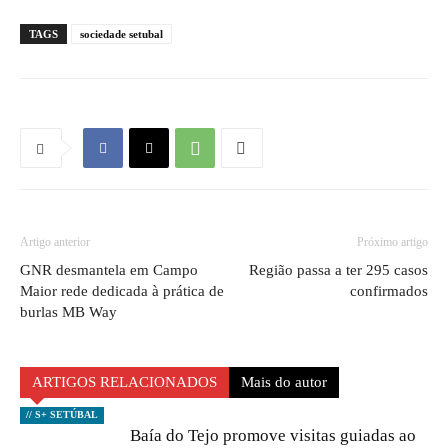
TAGS
sociedade setubal
Artigo anterior
Próximo artigo
GNR desmantela em Campo
Região passa a ter 295 casos
Maior rede dedicada à prática de
confirmados
burlas MB Way
ARTIGOS RELACIONADOS
Mais do autor
// S+ SETÚBAL
Baía do Tejo promove visitas guiadas ao