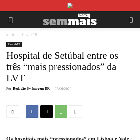
Início
Covid-19
Covid-19
Hospital de Setúbal entre os
três “mais pressionados” da
LVT
Por
Redação S+ Imagem DR
-
22/06/2020
Os hospitais mais “pressionados” em Lisboa e Vale