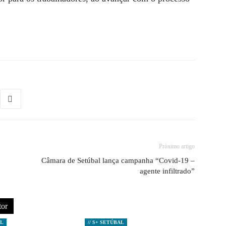
Próximo artigo
Câmara de Setúbal lança campanha “Covid-19 –
agente infiltrado”
tor
AL
// S+ SETÚBAL