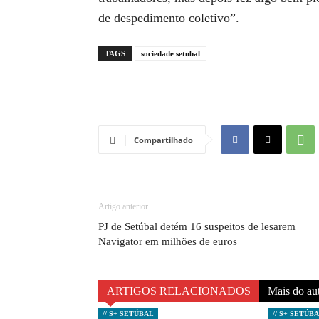
de despedimento coletivo”.
TAGS
sociedade setubal
Compartilhado
Artigo anterior
PJ de Setúbal detém 16 suspeitos de lesarem
Navigator em milhões de euros
ARTIGOS RELACIONADOS
Mais do au
// S+ SETÚBAL
// S+ SETÚB