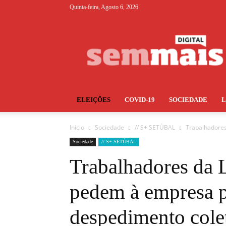
Quinta-feira, Agosto 6, 2026
S+
ELEIÇÕES
COVID-19
SOCIEDADE
Início
Sociedade
// S+ SETÚBAL
Trabalhadores
Sociedade
// S+ SETÚBAL
Trabalhadores da 
pedem à empresa p
despedimento cole