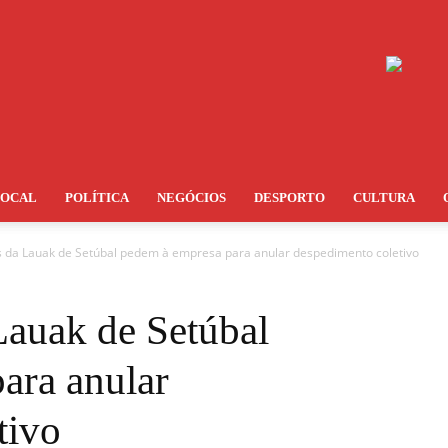
LOCAL
POLÍTICA
NEGÓCIOS
DESPORTO
CULTURA
 da Lauak de Setúbal pedem à empresa para anular despedimento coletivo
Lauak de Setúbal
ara anular
tivo