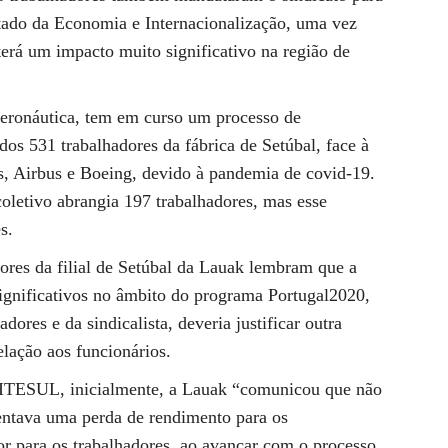
Estado da Economia e Internacionalização, uma vez
erá um impacto muito significativo na região de
aeronáutica, tem em curso um processo de
os 531 trabalhadores da fábrica de Setúbal, face à
es, Airbus e Boeing, devido à pandemia de covid-19.
oletivo abrangia 197 trabalhadores, mas esse
s.
res da filial de Setúbal da Lauak lembram que a
ignificativos no âmbito do programa Portugal2020,
adores e da sindicalista, deveria justificar outra
lação aos funcionários.
SITESUL, inicialmente, a Lauak “comunicou que não
esentava uma perda de rendimento para os
or para os trabalhadores, ao avançar com o processo