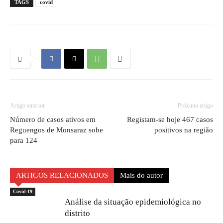
TAGS
covid
Artigo anterior
Próximo artigo
Número de casos ativos em
Registam-se hoje 467 casos
Reguengos de Monsaraz sobe
positivos na região
para 124
ARTIGOS RELACIONADOS
Mais do autor
Covid-19
Análise da situação epidemiológica no
distrito