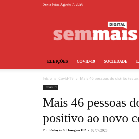
Sexta-feira, Agosto 7, 2026
S+
ELEIÇÕES
COVID-19
SOCIEDADE
Início
Covid-19
Mais 46 pessoas do distrito testa
Covid-19
Mais 46 pessoas do
positivo ao novo c
Por
Redação S+ Imagem DR
-
02/07/2020