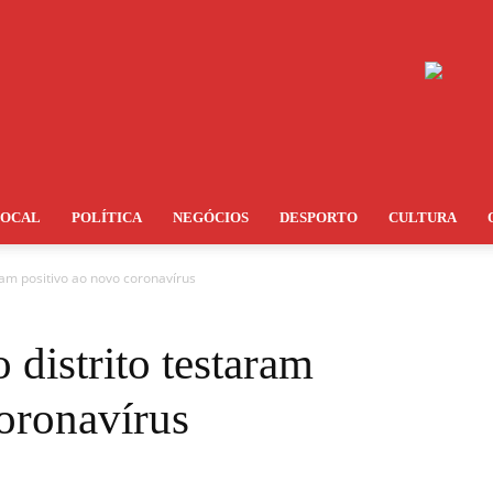
LOCAL
POLÍTICA
NEGÓCIOS
DESPORTO
CULTURA
ram positivo ao novo coronavírus
 distrito testaram
oronavírus