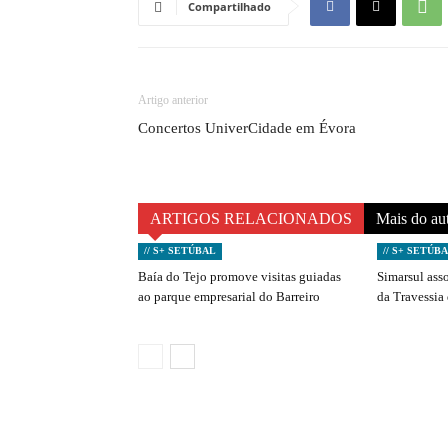
Compartilhado
Artigo anterior
Concertos UniverCidade em Évora
ARTIGOS RELACIONADOS
Mais do au
// S+ SETÚBAL
// S+ SETÚB
Baía do Tejo promove visitas guiadas
Simarsul ass
ao parque empresarial do Barreiro
da Travessia