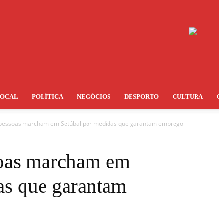
LOCAL
POLÍTICA
NEGÓCIOS
DESPORTO
CULTURA
 pessoas marcham em Setúbal por medidas que garantam emprego
soas marcham em
as que garantam