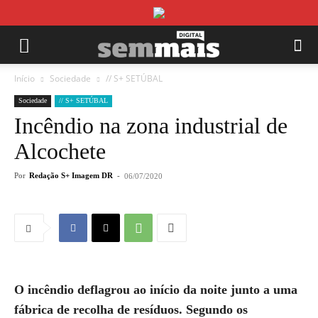
Início
Sociedade
// S+ SETÚBAL
Sociedade
// S+ SETÚBAL
Incêndio na zona industrial de
Alcochete
Por
Redação S+ Imagem DR
-
06/07/2020
O incêndio deflagrou ao início da noite junto a uma
fábrica de recolha de resíduos. Segundo os