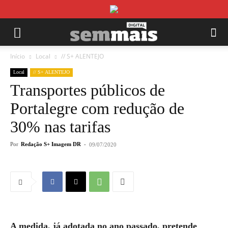
Início
Local
// S+ ALENTEJO
Local
// S+ ALENTEJO
Transportes públicos de
Portalegre com redução de
30% nas tarifas
Por
Redação S+ Imagem DR
-
09/07/2020
A medida, já adotada no ano passado, pretende