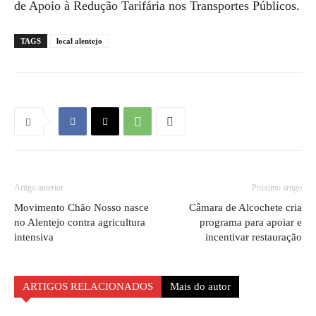
de Apoio à Redução Tarifária nos Transportes Públicos.
TAGS
local alentejo
Artigo anterior
Próximo artigo
Movimento Chão Nosso nasce
Câmara de Alcochete cria
no Alentejo contra agricultura
programa para apoiar e
intensiva
incentivar restauração
ARTIGOS RELACIONADOS
Mais do autor