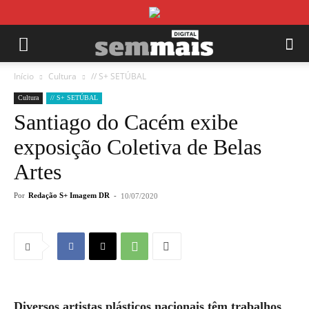
Início
Cultura
// S+ SETÚBAL
Cultura
// S+ SETÚBAL
Santiago do Cacém exibe
exposição Coletiva de Belas
Artes
Por
Redação S+ Imagem DR
-
10/07/2020
Diversos artistas plásticos nacionais têm trabalhos