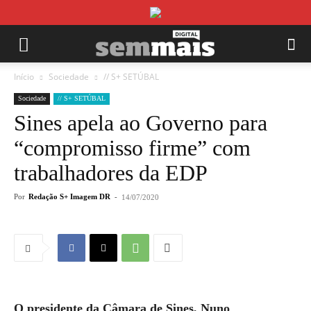
Início
Sociedade
// S+ SETÚBAL
Sociedade
// S+ SETÚBAL
Sines apela ao Governo para
“compromisso firme” com
trabalhadores da EDP
Por
Redação S+ Imagem DR
-
14/07/2020
O presidente da Câmara de Sines, Nuno