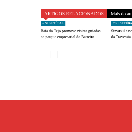
ARTIGOS RELACIONADOS
Mais do au
// S+ SETÚBAL
// S+ SETÚB
Baía do Tejo promove visitas guiadas
Simarsul ass
ao parque empresarial do Barreiro
da Travessia