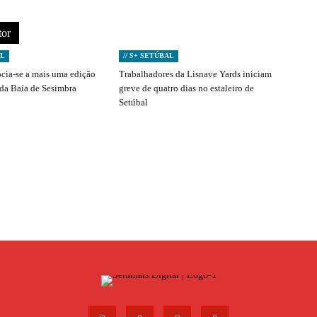
tor
AL
// S+ SETÚBAL
ocia-se a mais uma edição
Trabalhadores da Lisnave Yards iniciam
 da Baía de Sesimbra
greve de quatro dias no estaleiro de
Setúbal