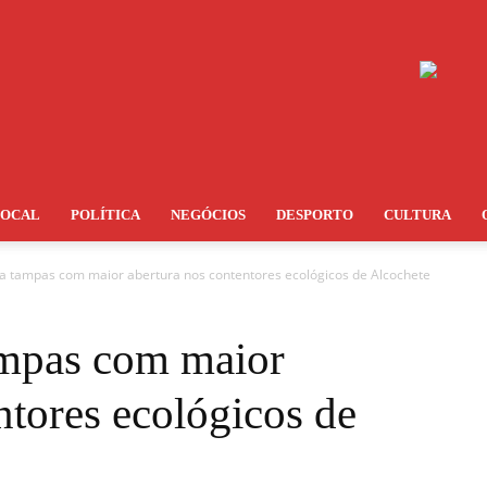
LOCAL
POLÍTICA
NEGÓCIOS
DESPORTO
CULTURA
a tampas com maior abertura nos contentores ecológicos de Alcochete
ampas com maior
ntores ecológicos de