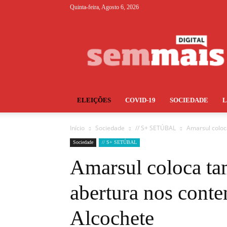
Quinta-feira, Agosto 6, 2026
S+
ELEIÇÕES
COVID-19
SOCIEDADE
Início
Sociedade
// S+ SETÚBAL
Amarsul coloc
Sociedade
// S+ SETÚBAL
Amarsul coloca t
abertura nos conte
Alcochete