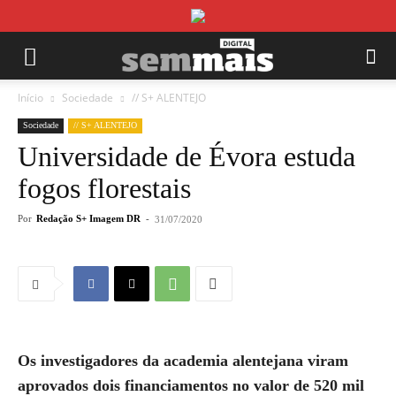
Início
Sociedade
// S+ ALENTEJO
Sociedade
// S+ ALENTEJO
Universidade de Évora estuda
fogos florestais
Por
Redação S+ Imagem DR
-
31/07/2020
Os investigadores da academia alentejana viram
aprovados dois financiamentos no valor de 520 mil