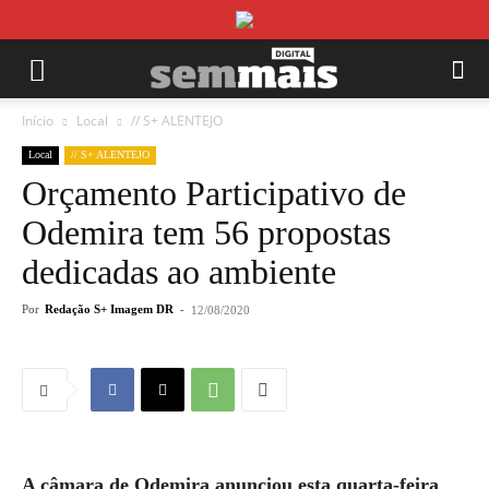
Início
Local
// S+ ALENTEJO
Local
// S+ ALENTEJO
Orçamento Participativo de
Odemira tem 56 propostas
dedicadas ao ambiente
Por
Redação S+ Imagem DR
-
12/08/2020
A câmara de Odemira anunciou esta quarta-feira