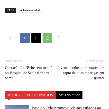
TAGS
sociedade setubal
Artigo anterior
Próximo artigo
Operação do “Bebé sem rosto”
Jovens detidos por tentativa de
no Hospital de Setúbal “correu
rapto de duas raparigas em
bem”
Aljustrel
ARTIGOS RELACIONADOS
Mais do autor
Baía do Tejo promove visitas guiadas ao