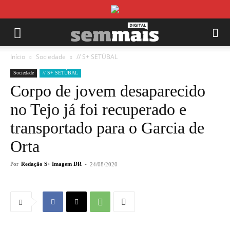
Início
Sociedade
// S+ SETÚBAL
Sociedade
// S+ SETÚBAL
Corpo de jovem desaparecido
no Tejo já foi recuperado e
transportado para o Garcia de
Orta
Por
Redação S+ Imagem DR
-
24/08/2020