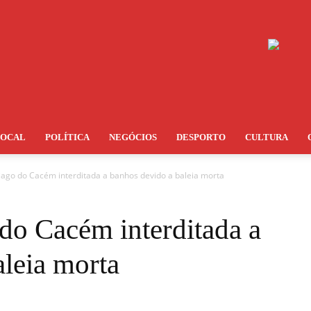
LOCAL
POLÍTICA
NEGÓCIOS
DESPORTO
CULTURA
iago do Cacém interditada a banhos devido a baleia morta
do Cacém interditada a
leia morta