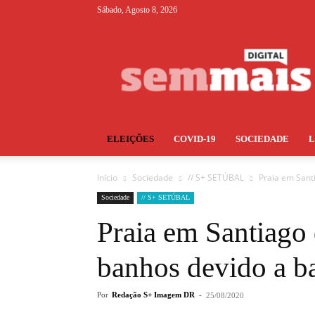
Sábado, Agosto 8, 2026
S+
ELEIÇÕES
COVID-19
SOCIEDADE
Início
Sociedade
// S+ SETÚBAL
Praia em Sant
Sociedade
// S+ SETÚBAL
Praia em Santiago 
banhos devido a ba
Por
Redação S+ Imagem DR
-
25/08/2020