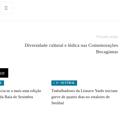
Próximo artigo
Diversidade cultural e lúdica nas Comemorações
Bocagianas
tor
AL
// S+ SETÚBAL
ocia-se a mais uma edição
Trabalhadores da Lisnave Yards iniciam
 da Baía de Sesimbra
greve de quatro dias no estaleiro de
Setúbal