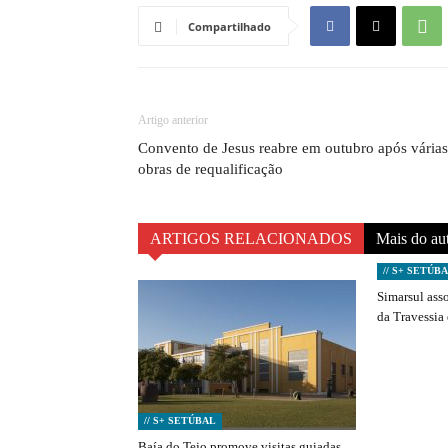
Compartilhado
Artigo anterior
Convento de Jesus reabre em outubro após várias
obras de requalificação
ARTIGOS RELACIONADOS
Mais do au
// S+ SETÚB
Simarsul ass
da Travessia
// S+ SETÚBAL
Baía do Tejo promove visitas guiadas