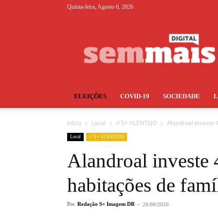
Quinta-feira, Agosto 6, 2026
S+
ELEIÇÕES
COVID-19
SOCIEDADE
Início
Local
// S+ ALENTEJO
Alandroal investe 
Local
// S+ ALENTEJO
Alandroal investe 
habitações de famí
Por
Redação S+ Imagem DR
-
26/08/2020