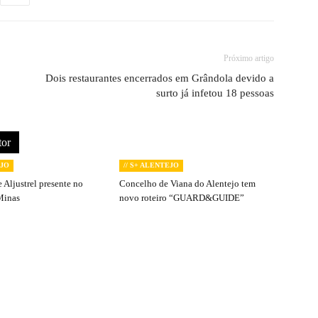
Próximo artigo
Dois restaurantes encerrados em Grândola devido a
surto já infetou 18 pessoas
tor
EJO
// S+ ALENTEJO
 Aljustrel presente no
Concelho de Viana do Alentejo tem
Minas
novo roteiro “GUARD&GUIDE”