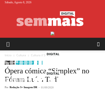
Sábado, Agosto 8, 2026
S+
Início
Cultura
Cultura // S+ SETÚBAL
Cultura
Cultura // S+ SETÚBAL
Ópera cómica “Simplex” no
Fórum Luísa Todi
Por
Redação S+ Imagem DR
-
01/09/2020