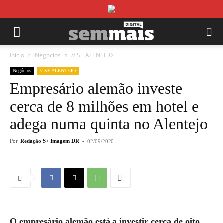
Início
Negócios
// S+ ALENTEJO
Negócios
// S+ ALENTEJO
Empresário alemão investe
cerca de 8 milhões em hotel e
adega numa quinta no Alentejo
Por
Redação S+ Imagem DR
-
02/09/2020
O empresário alemão está a investir cerca de oito