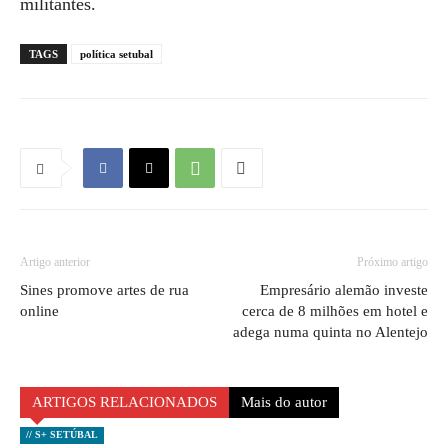
militantes.
TAGS
política setubal
Artigo anterior
Próximo artigo
Sines promove artes de rua
Empresário alemão investe
online
cerca de 8 milhões em hotel e
adega numa quinta no Alentejo
ARTIGOS RELACIONADOS
Mais do autor
// S+ SETÚBAL