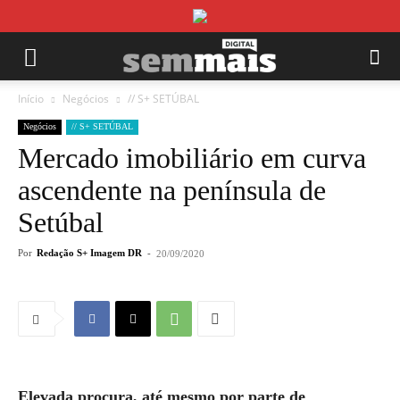
Início
Negócios
// S+ SETÚBAL
Negócios
// S+ SETÚBAL
Mercado imobiliário em curva
ascendente na península de
Setúbal
Por
Redação S+ Imagem DR
-
20/09/2020
Elevada procura, até mesmo por parte de