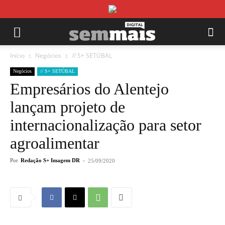
Início
Negócios
// S+ SETÚBAL
Negócios
// S+ SETÚBAL
Empresários do Alentejo
lançam projeto de
internacionalização para setor
agroalimentar
Por
Redação S+ Imagem DR
-
25/09/2020