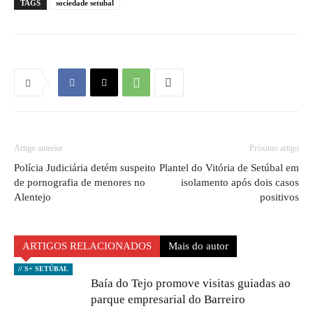
TAGS
sociedade setubal
Artigo anterior
Próximo artigo
Polícia Judiciária detém suspeito
Plantel do Vitória de Setúbal em
de pornografia de menores no
isolamento após dois casos
Alentejo
positivos
ARTIGOS RELACIONADOS
Mais do autor
// S+ SETÚBAL
Baía do Tejo promove visitas guiadas ao
parque empresarial do Barreiro