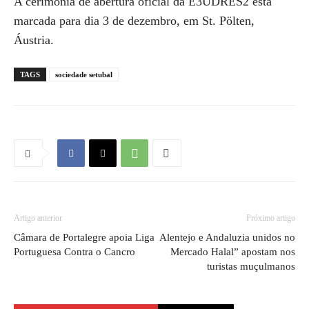
A cerimónia de abertura oficial da E3UDRES2 está
marcada para dia 3 de dezembro, em St. Pölten,
Áustria.
TAGS
sociedade setubal
Artigo anterior
Próximo artigo
Câmara de Portalegre apoia Liga
Alentejo e Andaluzia unidos no
Portuguesa Contra o Cancro
Mercado Halal” apostam nos
turistas muçulmanos