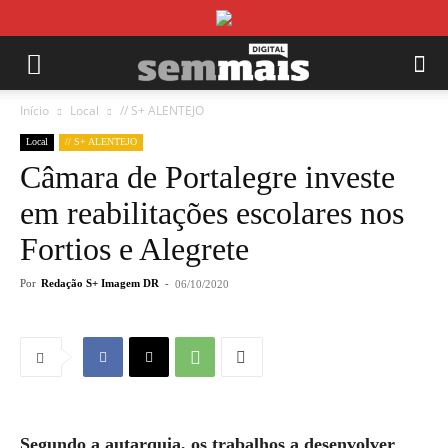
Início
Local
// S+ ALENTEJO
Local
// S+ ALENTEJO
Câmara de Portalegre investe
em reabilitações escolares nos
Fortios e Alegrete
Por
Redação S+ Imagem DR
-
06/10/2020
Segundo a autarquia, os trabalhos a desenvolver