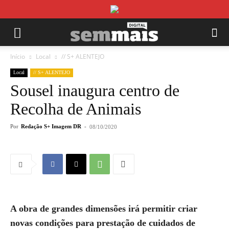
Início
Local
// S+ ALENTEJO
Local
// S+ ALENTEJO
Sousel inaugura centro de
Recolha de Animais
Por
Redação S+ Imagem DR
-
08/10/2020
A obra de grandes dimensões irá permitir criar
novas condições para prestação de cuidados de