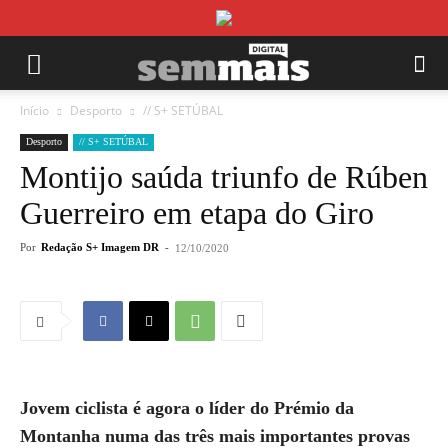
Início
Desporto
// S+ SETÚBAL
Desporto
// S+ SETÚBAL
Montijo saúda triunfo de Rúben
Guerreiro em etapa do Giro
Por
Redação S+ Imagem DR
-
12/10/2020
Jovem ciclista é agora o líder do Prémio da
Montanha numa das três mais importantes provas