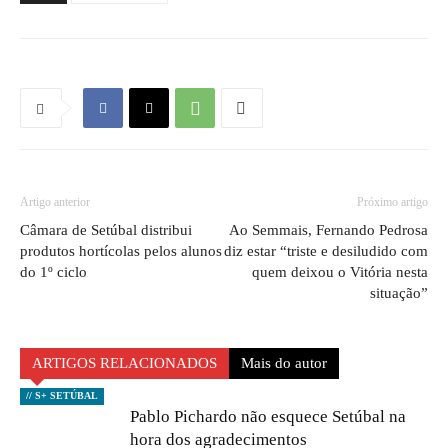
Artigo anterior
Próximo artigo
Câmara de Setúbal distribui
Ao Semmais, Fernando Pedrosa
produtos hortícolas pelos alunos
diz estar “triste e desiludido com
do 1º ciclo
quem deixou o Vitória nesta
situação”
ARTIGOS RELACIONADOS
Mais do autor
// S+ SETÚBAL
Pablo Pichardo não esquece Setúbal na
hora dos agradecimentos