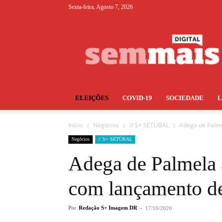
Sexta-feira, Agosto 7, 2026
S+
ELEIÇÕES
COVID-19
SOCIEDADE
Início
Negócios
// S+ SETÚBAL
Adega de Palme
Negócios
// S+ SETÚBAL
Adega de Palmela a
com lançamento d
Por
Redação S+ Imagem DR
-
17/10/2020