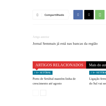
Compartilhado
Artigo anterior
Jornal Semmais já está nas bancas da região
ARTIGOS RELACIONADOS
Mais do au
// S+ SETÚBAL
// S+ SETÚB
Porto de Setúbal mantém linha de
Ligação ferro
crescimento até agosto
do Sul vai s