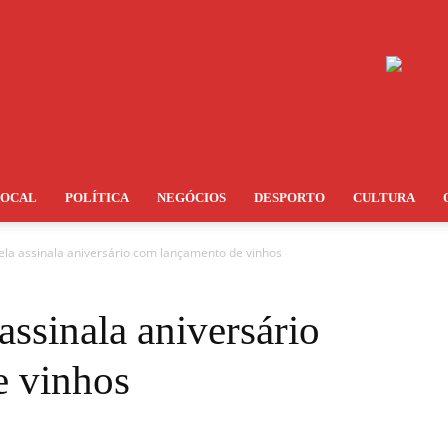
LOCAL
POLÍTICA
NEGÓCIOS
DESPORTO
CULTURA
la assinala aniversário com lançamento de vinhos
ssinala aniversário
e vinhos