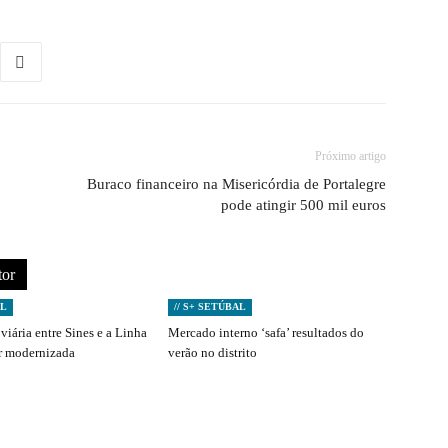
Próximo artigo
Buraco financeiro na Misericórdia de Portalegre
pode atingir 500 mil euros
tor
AL
// S+ SETÚBAL
viária entre Sines e a Linha
Mercado interno ‘safa’ resultados do
er modernizada
verão no distrito