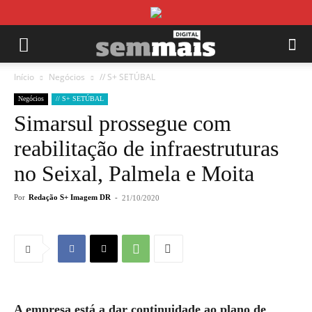
Início
Negócios
// S+ SETÚBAL
Negócios
// S+ SETÚBAL
Simarsul prossegue com
reabilitação de infraestruturas
no Seixal, Palmela e Moita
Por
Redação S+ Imagem DR
-
21/10/2020
A empresa está a dar continuidade ao plano de