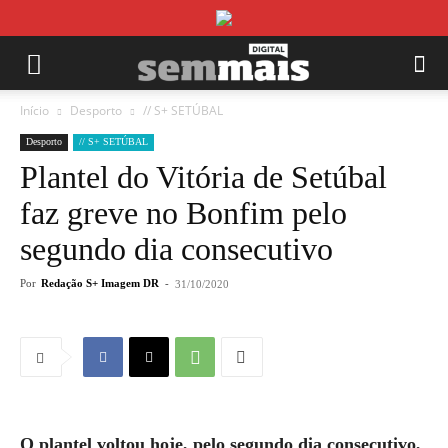
Início
Desporto
// S+ SETÚBAL
Desporto
// S+ SETÚBAL
Plantel do Vitória de Setúbal
faz greve no Bonfim pelo
segundo dia consecutivo
Por
Redação S+ Imagem DR
-
31/10/2020
O plantel voltou hoje, pelo segundo dia consecutivo,