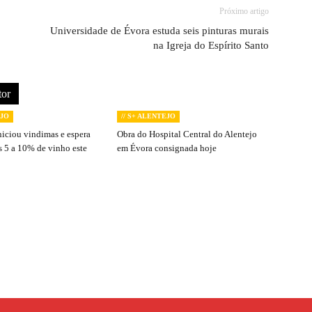
Próximo artigo
Universidade de Évora estuda seis pinturas murais
na Igreja do Espírito Santo
tor
EJO
// S+ ALENTEJO
niciou vindimas e espera
Obra do Hospital Central do Alentejo
s 5 a 10% de vinho este
em Évora consignada hoje