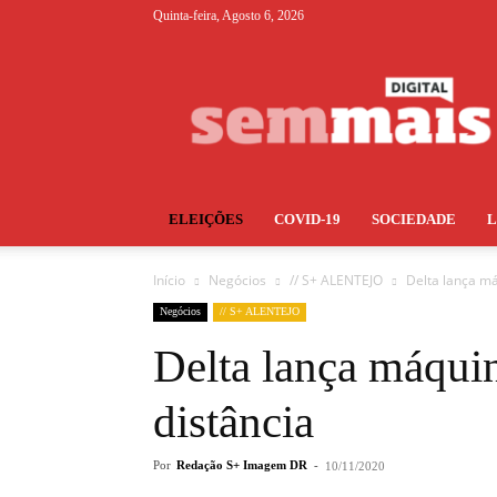
Quinta-feira, Agosto 6, 2026
S+
ELEIÇÕES
COVID-19
SOCIEDADE
Início
Negócios
// S+ ALENTEJO
Delta lança má
Negócios
// S+ ALENTEJO
Delta lança máquin
distância
Por
Redação S+ Imagem DR
-
10/11/2020