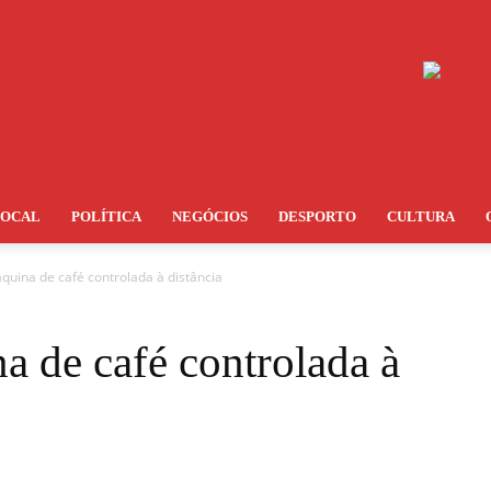
LOCAL
POLÍTICA
NEGÓCIOS
DESPORTO
CULTURA
quina de café controlada à distância
a de café controlada à