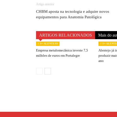
Artigo anterior
CHBM aposta na tecnologia e adquire novos
equipamentos para Anatomia Patológica
ARTIGOS RELACIONADOS
Mais do au
// S+ ALENTEJO
// S+ ALENT
Empresa metalomecânica investe 7,5
Alentejo já i
milhões de euros em Portalegre
produzir mai
ano