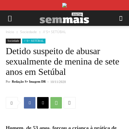
Início
Sociedade
// S+ SETÚBAL
Sociedade
// S+ SETÚBAL
Detido suspeito de abusar
sexualmente de menina de sete
anos em Setúbal
Por
Redação S+ Imagem DR
-
10/11/2020
Homem, de 53 anos, forçou a criança à prática de