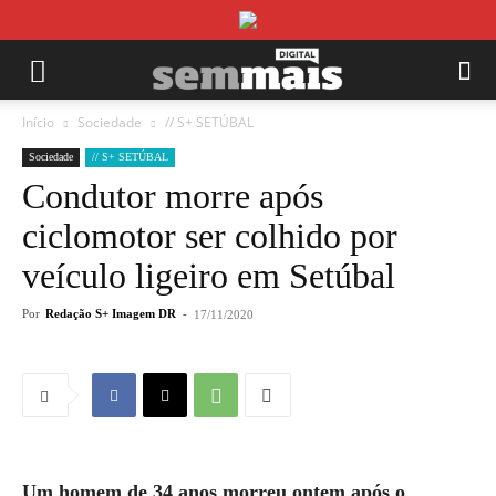
Início
Sociedade
// S+ SETÚBAL
Sociedade
// S+ SETÚBAL
Condutor morre após
ciclomotor ser colhido por
veículo ligeiro em Setúbal
Por
Redação S+ Imagem DR
-
17/11/2020
Um homem de 34 anos morreu ontem após o