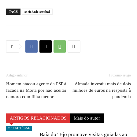
TAGS
sociedade setubal
Artigo anterior
Próximo artigo
Homem atacou agente da PSP à
Almada investiu mais de dois
facada na Moita por não aceitar
milhões de euros na resposta à
namoro com filha menor
pandemia
ARTIGOS RELACIONADOS
Mais do autor
// S+ SETÚBAL
Baía do Tejo promove visitas guiadas ao