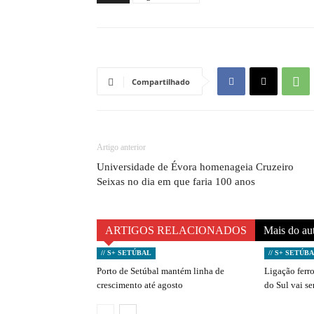
Compartilhado
Artigo anterior
Universidade de Évora homenageia Cruzeiro
Seixas no dia em que faria 100 anos
ARTIGOS RELACIONADOS
Mais do au
// S+ SETÚBAL
// S+ SETÚB
Porto de Setúbal mantém linha de
Ligação ferro
crescimento até agosto
do Sul vai s