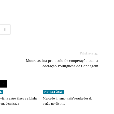
Próximo artigo
Moura assina protocolo de cooperação com a
Federação Portuguesa de Canoagem
tor
AL
// S+ SETÚBAL
viária entre Sines e a Linha
Mercado interno ‘safa’ resultados do
er modernizada
verão no distrito