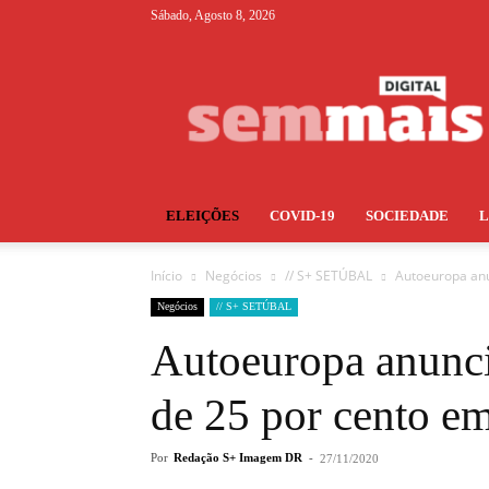
Sábado, Agosto 8, 2026
S+
ELEIÇÕES
COVID-19
SOCIEDADE
Início
Negócios
// S+ SETÚBAL
Autoeuropa anu
Negócios
// S+ SETÚBAL
Autoeuropa anunci
de 25 por cento e
Por
Redação S+ Imagem DR
-
27/11/2020