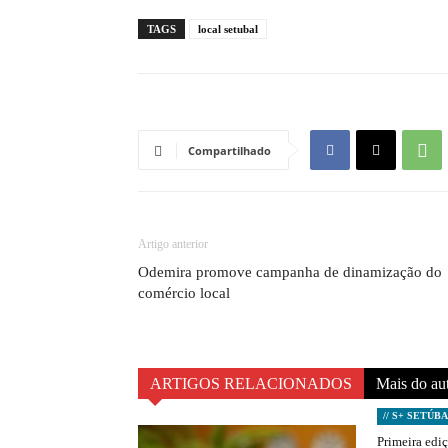
TAGS
local setubal
Compartilhado
Artigo anterior
Odemira promove campanha de dinamização do
comércio local
ARTIGOS RELACIONADOS
Mais do au
// S+ SETÚB
Primeira edi