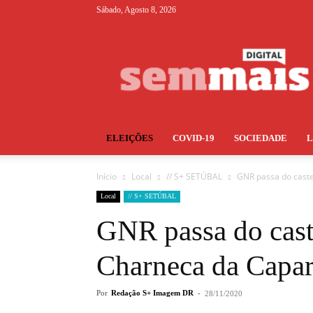
Sábado, Agosto 8, 2026
S+
ELEIÇÕES
COVID-19
SOCIEDADE
Início
Local
// S+ SETÚBAL
GNR passa do caste
Local
// S+ SETÚBAL
GNR passa do cast
Charneca da Capar
Por
Redação S+ Imagem DR
-
28/11/2020