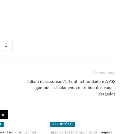
Próximo artigo
Faltam desassorear 750 mil m3 no Sado e APSS
garante assinalamento marítimo dos canais
dragados
tor
AL
// S+ SETÚBAL
ção “Troino ao Léu” na
Ação do Dia Internacional da Limpeza