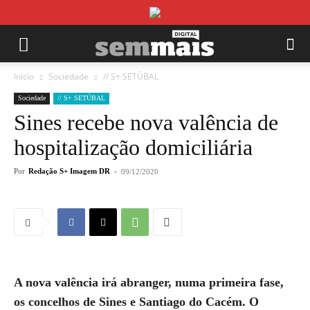
Início
Sociedade
// S+ SETÚBAL
Sociedade
// S+ SETÚBAL
Sines recebe nova valência de
hospitalização domiciliária
Por
Redação S+ Imagem DR
-
09/12/2020
A nova valência irá abranger, numa primeira fase,
os concelhos de Sines e Santiago do Cacém. O