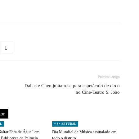
Próximo artigo
Dallas e Chen juntam-se para espetáculo de circo
no Cine-Teatro S. João
tor
AL
// S+ SETÚBAL
Saltar Fora de Água” em
Dia Mundial da Música assinalado em
 Biblioteca de Palmela
todo o distrito