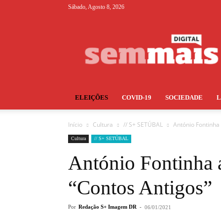
Sábado, Agosto 8, 2026
S+
ELEIÇÕES
COVID-19
SOCIEDADE
Início
Cultura
// S+ SETÚBAL
António Fontinha
Cultura
// S+ SETÚBAL
António Fontinha 
“Contos Antigos”
Por
Redação S+ Imagem DR
-
06/01/2021