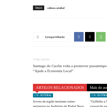
TAGS
cultura setubal
Compartilhado
Artigo anterior
Santiago do Cacém volta a promover passatempo
“Ajude a Economia Local”
ARTIGOS RELACIONADOS
Mais do au
// S+ SETÚBAL
// S+ SETÚB
Jovens da região mostram curtas-
“Golfinho a 
metragens no Auditório de Pinhal Novo
exposição na