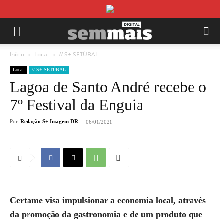
Início
Local
// S+ SETÚBAL
Local
// S+ SETÚBAL
Lagoa de Santo André recebe o
7º Festival da Enguia
Por
Redação S+ Imagem DR
-
06/01/2021
Certame visa impulsionar a economia local, através
da promoção da gastronomia e de um produto que