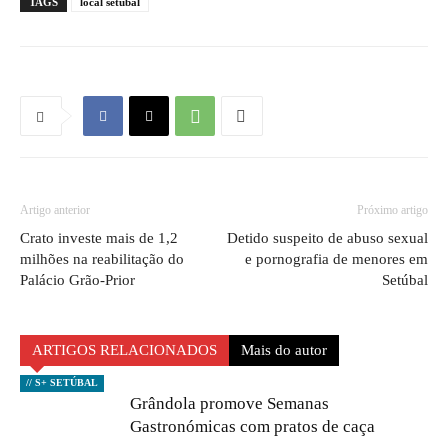
TAGS
local setubal
Artigo anterior
Próximo artigo
Crato investe mais de 1,2
Detido suspeito de abuso sexual
milhões na reabilitação do
e pornografia de menores em
Palácio Grão-Prior
Setúbal
ARTIGOS RELACIONADOS
Mais do autor
// S+ SETÚBAL
Grândola promove Semanas
Gastronómicas com pratos de caça