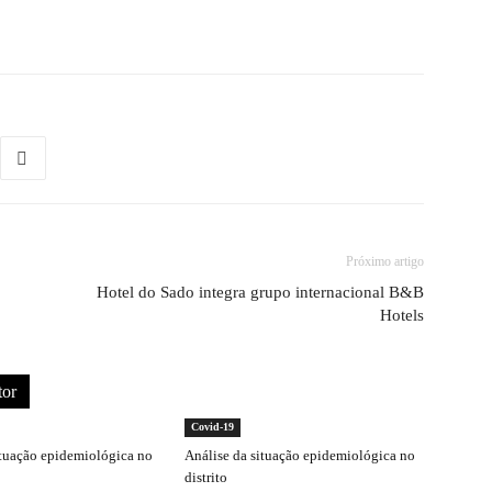
Próximo artigo
Hotel do Sado integra grupo internacional B&B
Hotels
tor
Covid-19
ituação epidemiológica no
Análise da situação epidemiológica no
distrito