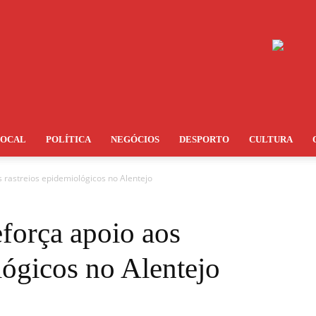
LOCAL
POLÍTICA
NEGÓCIOS
DESPORTO
CULTURA
 rastreios epidemiológicos no Alentejo
força apoio aos
lógicos no Alentejo