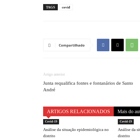
TAGS
covid
Compartilhado
Artigo anterior
Junta requalifica fontes e fontanários de Santo
André
ARTIGOS RELACIONADOS
Mais do au
Covid-19
Covid-19
Análise da situação epidemiológica no
Análise da s
distrito
distrito