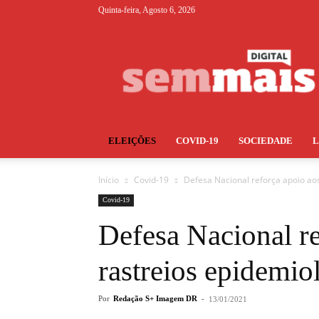
Quinta-feira, Agosto 6, 2026
S+
ELEIÇÕES
COVID-19
SOCIEDADE
Início
Covid-19
Defesa Nacional reforça apoio aos
Covid-19
Defesa Nacional re
rastreios epidemio
Por
Redação S+ Imagem DR
-
13/01/2021