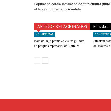
População contra instalação de suinicultura junto
aldeia do Lousal em Grândola
ARTIGOS RELACIONADOS
Mais do au
// S+ SETÚBAL
// S+ SETÚB
Baía do Tejo promove visitas guiadas
Simarsul ass
ao parque empresarial do Barreiro
da Travessia