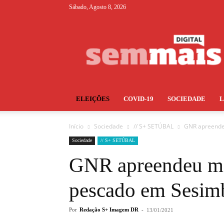
Sábado, Agosto 8, 2026
S+
ELEIÇÕES
COVID-19
SOCIEDADE
Início
Sociedade
// S+ SETÚBAL
GNR apreende
Sociedade
// S+ SETÚBAL
GNR apreendeu mai
pescado em Sesim
Por
Redação S+ Imagem DR
-
13/01/2021