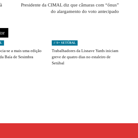
 à
Presidente da CIMAL diz que câmaras com “ónus”
do alargamento do voto antecipado
tor
AL
// S+ SETÚBAL
ocia-se a mais uma edição
Trabalhadores da Lisnave Yards iniciam
 da Baía de Sesimbra
greve de quatro dias no estaleiro de
Setúbal