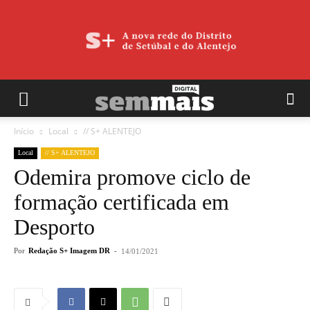
Início
Local
// S+ ALENTEJO
Local
// S+ ALENTEJO
Odemira promove ciclo de
formação certificada em
Desporto
Por
Redação S+ Imagem DR
-
14/01/2021