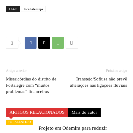
TAGS
local alentejo
Artigo anterior
Próximo artigo
Misericórdias do distrito de
Transtejo/Soflusa não prevê
Portalegre com “muitos
alterações nas ligações fluviais
problemas” financeiros
ARTIGOS RELACIONADOS
Mais do autor
// S+ ALENTEJO
Projeto em Odemira para reduzir