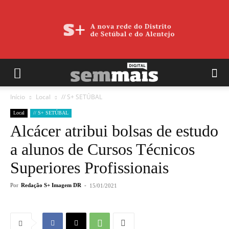
Início
Local
// S+ SETÚBAL
Local
// S+ SETÚBAL
Alcácer atribui bolsas de estudo
a alunos de Cursos Técnicos
Superiores Profissionais
Por
Redação S+ Imagem DR
-
15/01/2021