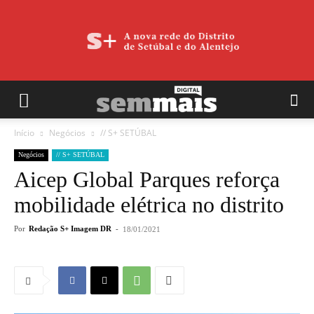
Início
Negócios
// S+ SETÚBAL
Negócios
// S+ SETÚBAL
Aicep Global Parques reforça
mobilidade elétrica no distrito
Por
Redação S+ Imagem DR
-
18/01/2021