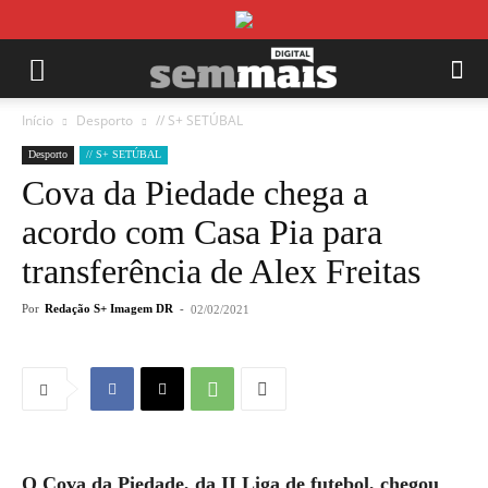
Início
Desporto
// S+ SETÚBAL
Desporto
// S+ SETÚBAL
Cova da Piedade chega a
acordo com Casa Pia para
transferência de Alex Freitas
Por
Redação S+ Imagem DR
-
02/02/2021
O Cova da Piedade, da II Liga de futebol, chegou